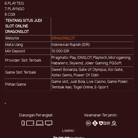
6.PLAYTEQ
7.PLAYNGO
8.CQ9
TENTANG SITUS JUDI
SLOT ONLINE
DRAGONSLOT
Website
DRAGONSLOT
Mata Uang
Indonesian Rupiah (IDR)
Min Deposit
10.000 IDR
Pragmatic Play, IDNSLOT, Playtech, Microgaming,
Provider Slot Terbaik
Habanero, Skywind, Joker Gaming, PGSoft
Sweet Bonanza, Gate of Olympus, Koi Gate,
Game Slot Terbaik
Aztec Gems, Power Of Odin
Game slot, Judi Bola, Live Casino, Game Poker,
Pilihan Game
Tembak Ikan, Togel Online, E-Sport
"
Dukungan Perangkat :
Keamanan Terjamin :
Lisensi :