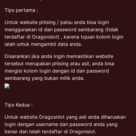
Tips pertama :
Untuk website phising / palsu anda bisa login
menggunakan id dan password sembarang (tidak
terdaftar di Dragonslot) , karena tujuan kolom login
ialah untuk mengambil data anda.
Disarankan jika anda ingin memastikan website
tersebut merupakan phising atau asli, anda bisa
mengisi kolom login dengan id dan password
sembarang yang bukan milik anda.
Tips Kedua :
Untuk website Dragosnlot yang asli anda diharuskan
login dengan username dan password anda yang
benar dan telah terdaftar di Dragonslot.